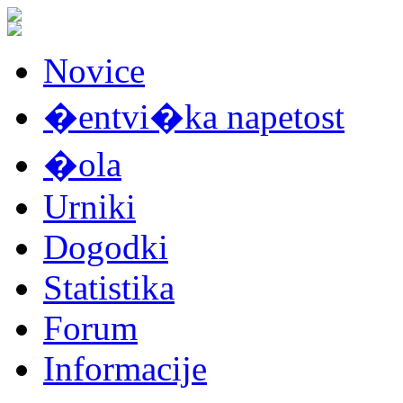
Novice
�entvi�ka napetost
�ola
Urniki
Dogodki
Statistika
Forum
Informacije