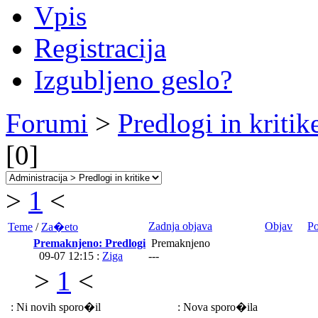
Vpis
Registracija
Izgubljeno geslo?
Forumi
>
Predlogi in kritik
[0]
>
1
<
Zadnja objava
Objav
Po
Teme
/
Za�eto
Premaknjeno: Predlogi
Premaknjeno
09-07 12:15 :
Ziga
---
>
1
<
: Ni novih sporo�il
: Nova sporo�ila