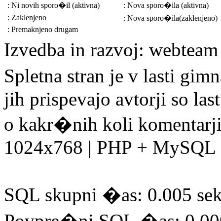
: Ni novih sporo�il (aktivna)
: Nova sporo�ila (aktivna)
: Zaklenjeno
: Nova sporo�ila(zaklenjeno)
: Premaknjeno drugam
Izvedba in razvoj: webtea
Spletna stran je v lasti gim
jih prispevajo avtorji so la
o kakr�nih koli komentarji
1024x768 | PHP + MySQL
SQL skupni �as: 0.005 sek
Povpre�ni SQL �as: 0.00