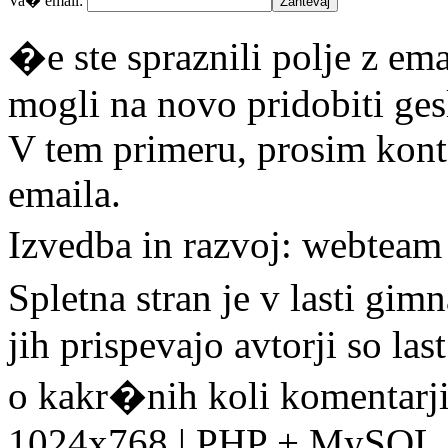
Va� email:
�e ste spraznili polje z em
mogli na novo pridobiti ges
V tem primeru, prosim konta
emaila.
Izvedba in razvoj: webtea
Spletna stran je v lasti gim
jih prispevajo avtorji so la
o kakr�nih koli komentarji
1024x768 | PHP + MySQL