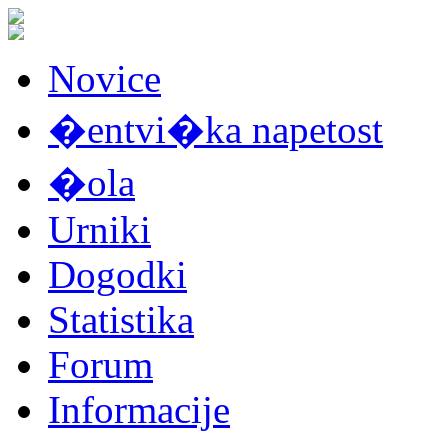
Novice
�entvi�ka napetost
�ola
Urniki
Dogodki
Statistika
Forum
Informacije