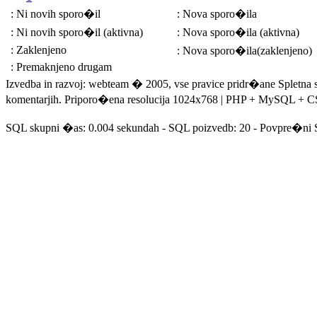
: Ni novih sporo�il
: Nova sporo�ila
: Ni novih sporo�il (aktivna)
: Nova sporo�ila (aktivna)
: Zaklenjeno
: Nova sporo�ila(zaklenjeno)
: Premaknjeno drugam
Izvedba in razvoj: webteam � 2005, vse pravice pridr�ane Spletna stra
komentarjih. Priporo�ena resolucija 1024x768 | PHP + MySQL + 
SQL skupni �as: 0.004 sekundah - SQL poizvedb: 20 - Povpre�ni