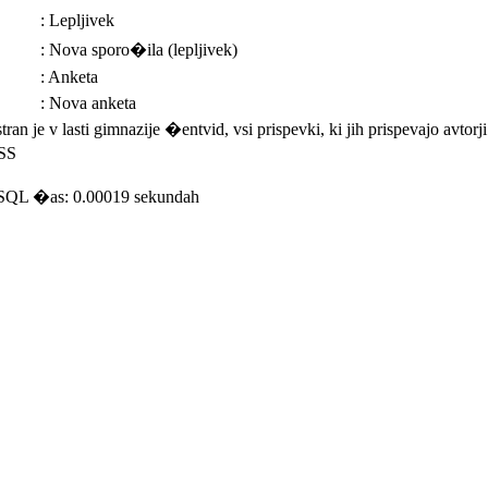
: Lepljivek
: Nova sporo�ila (lepljivek)
: Anketa
: Nova anketa
n je v lasti gimnazije �entvid, vsi prispevki, ki jih prispevajo avtorj
CSS
 SQL �as: 0.00019 sekundah