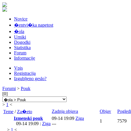
Novice
�entvi�ka napetost
�ola
Urniki
Dogodki
Statistika
Forum
Informacije
Vpis
Registracija
Izgubljeno geslo?
Forumi
>
Pouk
[0]
>
1
<
Zadnja objava
Objav
Pogled
Teme
/
Za�eto
Izmenski pouk
09-14 19:09
Ziga
1
7579
09-14 19:09 :
Ziga
---
>
1
<