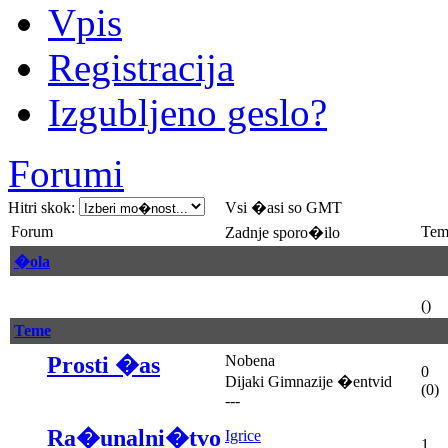
Vpis
Registracija
Izgubljeno geslo?
Forumi
Hitri skok:
Vsi �asi so GMT
Forum
Tem
Zadnje sporo�ilo
�ola
()
Teme
Prosti �as
Nobena
0
Dijaki Gimnazije �entvid
(0)
---
Ra�unalni�tvo
Igrice
1