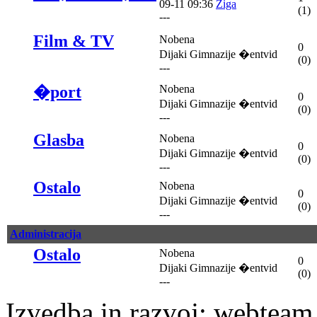
09-11 09:36
Ziga
(1)
---
Film & TV
Nobena
0
Dijaki Gimnazije �entvid
(0)
---
�port
Nobena
0
Dijaki Gimnazije �entvid
(0)
---
Glasba
Nobena
0
Dijaki Gimnazije �entvid
(0)
---
Ostalo
Nobena
0
Dijaki Gimnazije �entvid
(0)
---
Administracija
Ostalo
Nobena
0
Dijaki Gimnazije �entvid
(0)
---
Izvedba in razvoj: webtea