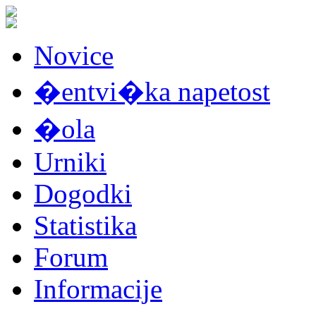
Novice
�entvi�ka napetost
�ola
Urniki
Dogodki
Statistika
Forum
Informacije