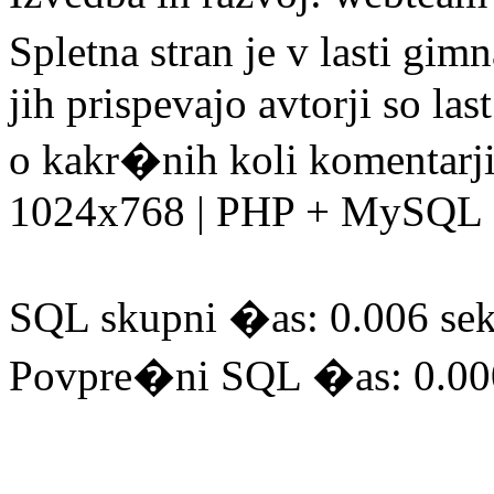
Spletna stran je v lasti gim
jih prispevajo avtorji so la
o kakr�nih koli komentarji
1024x768 | PHP + MySQL
SQL skupni �as: 0.006 sek
Povpre�ni SQL �as: 0.00